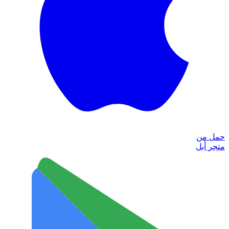
حمل من
متجر أبل