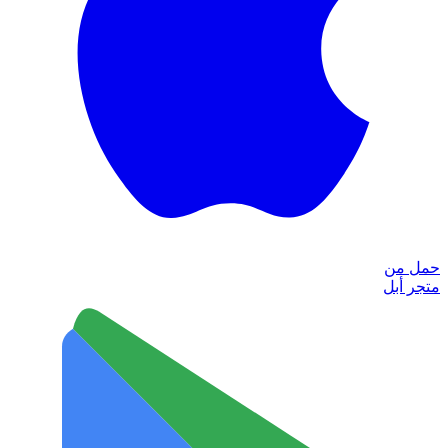
حمل من
متجر أبل