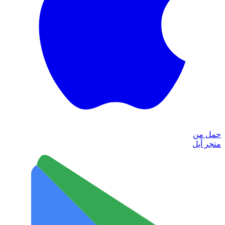
حمل من
متجر أبل